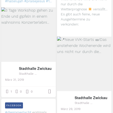
#hallelujah
#praisejesus
#1...
nur durch die
Wetterprognose
versüßt...
Es gibt auch feine, neue
Ausgehtermine zu
verkünden:
...
Stadthalle Zwickau
Stadthalle Zwickau
März 31, 2019
1
0
0
Stadthalle Zwickau
Stadthalle Zwickau
FACEBOOK
März 29, 2019
#dieimmerlacht
erstmals