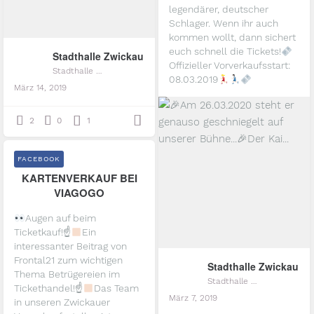
legendärer, deutscher
Schlager. Wenn ihr auch
kommen wollt, dann sichert
euch schnell die Tickets!
Stadthalle Zwickau
Offizieller Vorverkaufsstart:
Stadthalle Zwickau
08.03.2019
März 14, 2019
...
2
0
1
FACEBOOK
KARTENVERKAUF BEI
VIAGOGO
Augen auf beim
Ticketkauf!☝
Ein
interessanter Beitrag von
Frontal21 zum wichtigen
Stadthalle Zwickau
Thema Betrügereien im
Stadthalle Zwickau
Tickethandel!☝
Das Team
März 7, 2019
in unseren Zwickauer