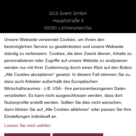
GCS Event GmbH
Hauptstraße 5
09350 Lichtenstein/Sa.
Unsere Webseite verwendet Cookies, um Ihnen den
T
+49 37204 58199 0
bestmöglichen Service zu gewährleisten und unsere Webseite
F +49 37204 58199 18
ständig zu verbessern. Cookies, die dem Zweck dienen, Inhalte zu
M
info@polster-catering.de
personalisieren oder Zugriffe auf unsere Website zu analysieren
werden nur mit Ihrer Zustimmung durch einen Klick auf den Button
„Alle Cookies akzeptieren“ gesetzt. In diesem Fall stimmen Sie zu,
Direktanfrage
dass auch Anbieter außerhalb des Europäischen
Wirtschaftsraumes - z.B. USA - ihre personenbezogenen Daten
verarbeiten. Es kann nicht ausgeschlossen werden, dass dort
Nutzerprofile erstellt werden. Sollten Sie dies nicht wünschen,
dann klicken Sie auf „Alle Cookies ablehnen“ oder passen Sie Ihre
Einstellungen individuell an.
Impressum
Datenschutz
Lassen Sie mich wählen
Cookie-Einstellungen